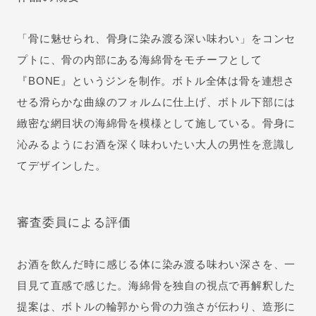
「骨に魅せられ、骨身に染み渡る深い味わい」をコンセ
プトに、骨の内部にある海綿骨をモチーフとして
『BONE』というジンを制作。ボトル全体は骨を連想さ
せる滑らかな曲線のフォルムに仕上げ、ボトル下部には
緻密な網目状の海綿骨を模様として施している。骨身に
沁みるようにお酒を深く味わいたい大人の男性を意識し
てデザインした。
審査委員による評価
お酒を飲んだ時に感じる体に染み渡る味わい深さを、一
目見て直感で感じた。海綿骨を独自の視点で再解釈した
提案は、ボトルの輪郭から骨の力強さが伝わり、造形に